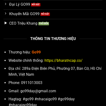
Đại Lý GO99
Khuyến Mãi GO99
CEO Triệu Khang
THÔNG TIN THƯƠNG HIỆU
Thương hiệu:
Go99
Website chính thống:
https://bharatncap.co/
Địa chỉ: 289a Điện Biên Phủ, Phường 07, Bàn Cờ, Hồ Chí
Minh, Việt Nam
Phone: 0911013003
Gmail:
go99day@gmail.com
Hagtag: #go99 #nhacaigo99 #go99day
#nhacaigo99day