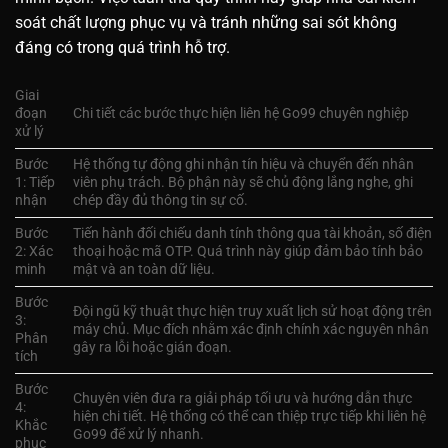
soát chất lượng phục vụ và tránh những sai sót không
đáng có trong quá trình hỗ trợ.
Giai
đoạn
Chi tiết các bước thực hiện liên hệ Go99 chuyên nghiệp
xử lý
Bước
Hệ thống tự động ghi nhận tín hiệu và chuyển đến nhân
1: Tiếp
viên phụ trách. Bộ phận này sẽ chủ động lắng nghe, ghi
nhận
chép đầy đủ thông tin sự cố.
Bước
Tiến hành đối chiếu danh tính thông qua tài khoản, số điện
2: Xác
thoại hoặc mã OTP. Quá trình này giúp đảm bảo tính bảo
minh
mật và an toàn dữ liệu.
Bước
Đội ngũ kỹ thuật thực hiện truy xuất lịch sử hoạt động trên
3:
máy chủ. Mục đích nhằm xác định chính xác nguyên nhân
Phân
gây ra lỗi hoặc gián đoạn.
tích
Bước
Chuyên viên đưa ra giải pháp tối ưu và hướng dẫn thực
4:
hiện chi tiết. Hệ thống có thể can thiệp trực tiếp khi liên hệ
Khắc
Go99 để xử lý nhanh.
phục