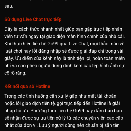
sau.
Sử dụng Live Chat trực tiếp
Đây là cách thức nhanh nhất giúp bạn gặp trực tiếp nhân
viên tư vấn ngay tại giao diện màn hình chính của nhà cái.
Khi thực hiện liên hệ Go99 qua Live Chat, mọi thắc mắc về
luật chơi hay lỗi đăng nhập sẽ được giải đáp chỉ trong vài
giây. Ưu điểm của kênh này là tính tiện lợi, hoàn toàn miễn
phí và cho phép người dùng đính kèm các tệp hình ảnh sự
cố rõ ràng.
Kết nối qua số Hotline
Trong các tình huống cần xử lý gấp như mất tài khoản
hoặc lỗi giao dịch tiền tệ, gọi trực tiếp đến Hotline là giải
pháp tối ưu. Phương thức liên hệ Go99 này đảm bảo bạn
sẽ nhận được sự ưu tiên xử lý từ các chuyên viên cao cấp
nhất của đơn vị. Lưu ý người dùng nên chuẩn bị sẵn tên