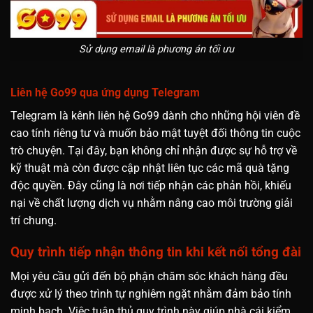
Sử dụng email là phương án tối ưu
Liên hệ Go99 qua ứng dụng Telegram
Telegram là kênh liên hệ Go99 dành cho những hội viên đề
cao tính riêng tư và muốn bảo mật tuyệt đối thông tin cuộc
trò chuyện. Tại đây, bạn không chỉ nhận được sự hỗ trợ về
kỹ thuật mà còn được cập nhật liên tục các mã quà tặng
độc quyền. Đây cũng là nơi tiếp nhận các phản hồi, khiếu
nại về chất lượng dịch vụ nhằm nâng cao môi trường giải
trí chung.
Quy trình tiếp nhận thông tin khi kết nối tổng đài
Mọi yêu cầu gửi đến bộ phận chăm sóc khách hàng đều
được xử lý theo trình tự nghiêm ngặt nhằm đảm bảo tính
minh bạch. Việc tuân thủ quy trình này giúp nhà cái kiểm