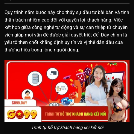
Quy trình năm bước này cho thấy sự đầu tư bài bản và tinh
thần trách nhiệm cao đối với quyền lợi khách hàng. Việc
kết hợp giữa công nghệ tự động và sự can thiệp từ chuyên
viên giúp mọi vấn đề được giải quyết triệt để. Đây chính là
yếu tố then chốt khẳng định uy tín và vị thế dẫn đầu của
thương hiệu trong lòng người dùng.
Trình tự hỗ trợ khách hàng khi kết nối